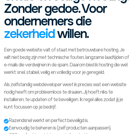
Zonder gedoe. Voor
ondernemers die
zekerheid
willen.
Een goede website valt of staat met betrouwbare hosting. Je
wilt niet bezig zijn met technische fouten, langzame laadtijden of
e-mails die verdwijnen in de spam. Daarom bied ik hosting die wél
werkt: snel, stabiel, veilig en volledig voor je geregeld.
Als zelfstandig webdeveloper weet ik precies wat een website
nodig heeft om probleemloos te draaien. Jij hoeft niks te
installeren, te updaten of te beveiligen. Ik regel alles zodat jij je
kunt focussen op je bedrijf.
Razendsnel werkt en perfect beveiligd is.

Eenvoudig te beheren is (zelf producten aanpassen).
